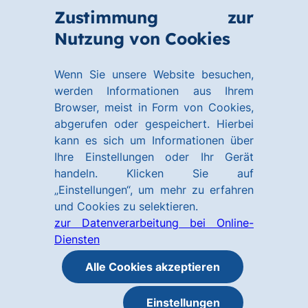
Zum
Zum
Zustimmung zur
Hauptinhalt
Footer
Link
Nutzung von Cookies
Menü
springen
springen
zur
öffnen
Homepage
Wenn Sie unsere Website besuchen,
werden Informationen aus Ihrem
Browser, meist in Form von Cookies,
abgerufen oder gespeichert. Hierbei
kann es sich um Informationen über
Ihre Einstellungen oder Ihr Gerät
handeln. Klicken Sie auf
„Einstellungen“, um mehr zu erfahren
und Cookies zu selektieren.
zur Datenverarbeitung bei Online-
Diensten
Alle Cookies akzeptieren
Einstellungen