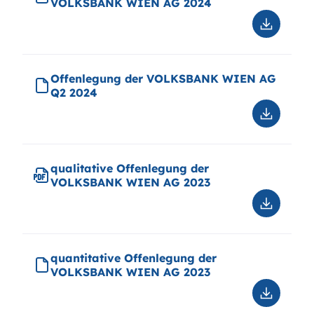
VOLKSBANK WIEN AG 2024
WIEN
AG
Downloa
2024
quantitat
Offenle
der
Offenlegung der VOLKSBANK WIEN AG
VOLKSB
Q2 2024
WIEN
AG
Downloa
2024
Offenle
der
VOLKSB
qualitative Offenlegung der
WIEN
VOLKSBANK WIEN AG 2023
AG
Q2
Downloa
2024
qualitati
Offenle
der
quantitative Offenlegung der
VOLKSB
VOLKSBANK WIEN AG 2023
WIEN
AG
Downloa
2023
quantitat