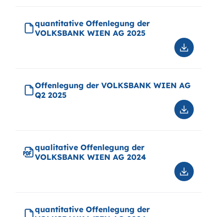
Offenle
der
quantitative Offenlegung der
VOLKSB
VOLKSBANK WIEN AG 2025
WIEN
AG
Downloa
2025
quantitat
Offenle
der
Offenlegung der VOLKSBANK WIEN AG
VOLKSB
Q2 2025
WIEN
AG
Downloa
2025
Offenle
der
VOLKSB
qualitative Offenlegung der
WIEN
VOLKSBANK WIEN AG 2024
AG
Q2
Downloa
2025
qualitati
Offenle
der
quantitative Offenlegung der
VOLKSB