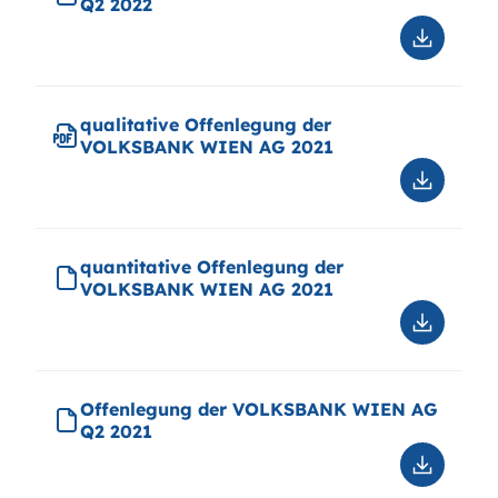
Q2 2022
WIEN
AG
Downloa
2022
Offenle
der
VOLKSB
qualitative Offenlegung der
WIEN
VOLKSBANK WIEN AG 2021
AG
Q2
Downloa
2022
qualitati
Offenle
der
quantitative Offenlegung der
VOLKSB
VOLKSBANK WIEN AG 2021
WIEN
AG
Downloa
2021
quantitat
Offenle
der
Offenlegung der VOLKSBANK WIEN AG
VOLKSB
Q2 2021
WIEN
AG
Downloa
2021
Offenle