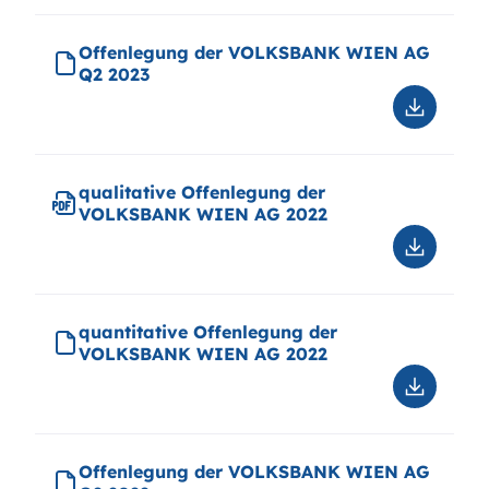
Offenle
der
Offenlegung der VOLKSBANK WIEN AG
VOLKSB
Q2 2023
WIEN
AG
Downloa
2023
Offenle
der
VOLKSB
qualitative Offenlegung der
WIEN
VOLKSBANK WIEN AG 2022
AG
Q2
Downloa
2023
qualitati
Offenle
der
quantitative Offenlegung der
VOLKSB
VOLKSBANK WIEN AG 2022
WIEN
AG
Downloa
2022
quantitat
Offenle
der
Offenlegung der VOLKSBANK WIEN AG
VOLKSB