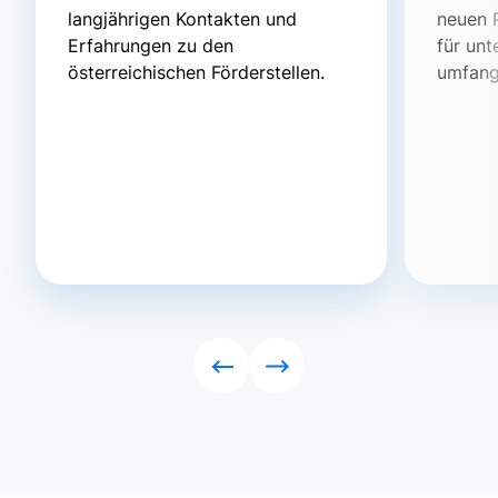
langjährigen Kontakten und
neuen 
Erfahrungen zu den
für un
österreichischen Förderstellen.
umfang
Rückwärts
Vorwärts