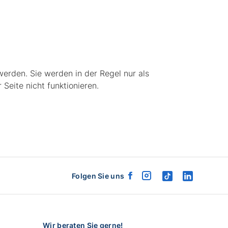
werden. Sie werden in der Regel nur als
Seite nicht funktionieren.
Folgen Sie uns
facebook
instagram
tiktok
linkedin
logo
logo
logo
logo
Wir beraten Sie gerne!