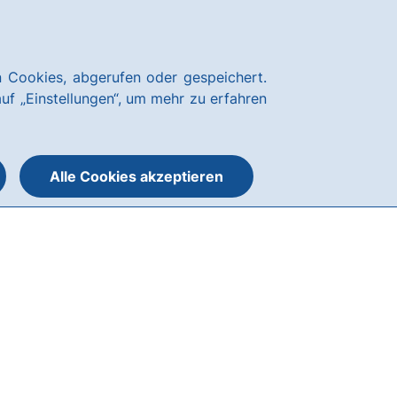
Über uns
Nachhaltigkeit
Blog
Karriere
Kundenservice
hausbanking
 Cookies, abgerufen oder gespeichert.
Suche
Menü
auf „Einstellungen“, um mehr zu erfahren
öffnen
öffnen
oder
schließen
Alle Cookies akzeptieren