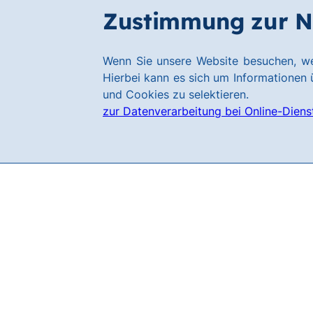
Zum
Zum
Zustimmung zur N
Filialen
Hauptinhalt
Footer
springen
springen
Link
Wenn Sie unsere Website besuchen, we
zur
Hierbei kann es sich um Informationen ü
Homepage
und Cookies zu selektieren.
zur Datenverarbeitung bei Online-Diens