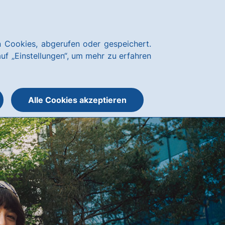
Kundenservice
hausbanking
 Cookies, abgerufen oder gespeichert.
Suche
Menü
auf „Einstellungen“, um mehr zu erfahren
öffnen
öffnen
oder
schließen
Alle Cookies akzeptieren