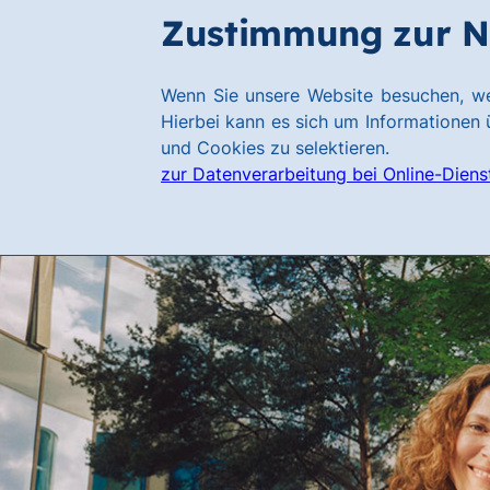
Zum
Zum
Zustimmung zur N
Hauptinhalt
Footer
springen
springen
Link
Wenn Sie unsere Website besuchen, we
zur
Hierbei kann es sich um Informationen ü
Homepage
und Cookies zu selektieren.
zur Datenverarbeitung bei Online-Diens