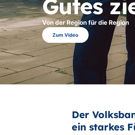
Gutes zi
Von der Region für die Region
Zum Video
Der Volksban
ein starkes F