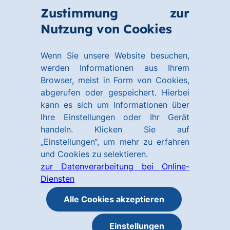
Zum
Zum
Zustimmung zur
Hauptinhalt
Footer
Link
Nutzung von Cookies
Menü
springen
springen
zur
öffnen
Homepage
Wenn Sie unsere Website besuchen,
werden Informationen aus Ihrem
Browser, meist in Form von Cookies,
abgerufen oder gespeichert. Hierbei
kann es sich um Informationen über
Ihre Einstellungen oder Ihr Gerät
handeln. Klicken Sie auf
„Einstellungen“, um mehr zu erfahren
und Cookies zu selektieren.
zur Datenverarbeitung bei Online-
Diensten
Alle Cookies akzeptieren
Einstellungen