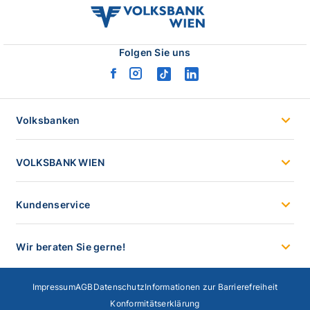
volksbank
wien
logo
Folgen Sie uns
facebook
instagram
tiktok
linkedin
logo
logo
logo
logo
Volksbanken
VOLKSBANK WIEN
Kundenservice
Wir beraten Sie gerne!
Impressum
AGB
Datenschutz
Informationen zur Barrierefreiheit
Konformitätserklärung