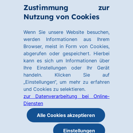
Zum
Zum
Zustimmung zur
Hauptinhalt
Footer
Link
Nutzung von Cookies
Menü
springen
springen
zur
öffnen
Homepage
Wenn Sie unsere Website besuchen,
werden Informationen aus Ihrem
Browser, meist in Form von Cookies,
abgerufen oder gespeichert. Hierbei
kann es sich um Informationen über
Ihre Einstellungen oder Ihr Gerät
handeln. Klicken Sie auf
„Einstellungen“, um mehr zu erfahren
und Cookies zu selektieren.
zur Datenverarbeitung bei Online-
Diensten
Alle Cookies akzeptieren
Einstellungen