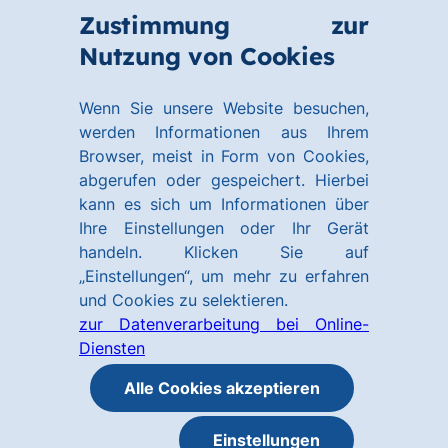
Zum
Zum
Zustimmung zur
Hauptinhalt
Footer
Link
Nutzung von Cookies
Menü
springen
springen
zur
öffnen
Homepage
Wenn Sie unsere Website besuchen,
werden Informationen aus Ihrem
Browser, meist in Form von Cookies,
abgerufen oder gespeichert. Hierbei
kann es sich um Informationen über
Ihre Einstellungen oder Ihr Gerät
handeln. Klicken Sie auf
„Einstellungen“, um mehr zu erfahren
und Cookies zu selektieren.
zur Datenverarbeitung bei Online-
Diensten
Alle Cookies akzeptieren
Einstellungen