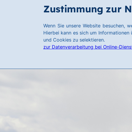
Zum
Zum
Zustimmung zur N
Hauptinhalt
Footer
springen
springen
Link
Wenn Sie unsere Website besuchen, we
zur
Hierbei kann es sich um Informationen ü
Homepage
und Cookies zu selektieren.
zur Datenverarbeitung bei Online-Diens