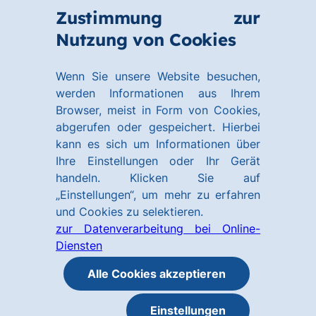
Zum
Zum
Zustimmung zur
Hauptinhalt
Footer
Link
Nutzung von Cookies
Menü
springen
springen
zur
öffnen
Homepage
Wenn Sie unsere Website besuchen,
werden Informationen aus Ihrem
Browser, meist in Form von Cookies,
abgerufen oder gespeichert. Hierbei
kann es sich um Informationen über
Ihre Einstellungen oder Ihr Gerät
handeln. Klicken Sie auf
„Einstellungen“, um mehr zu erfahren
und Cookies zu selektieren.
zur Datenverarbeitung bei Online-
Diensten
Alle Cookies akzeptieren
Einstellungen