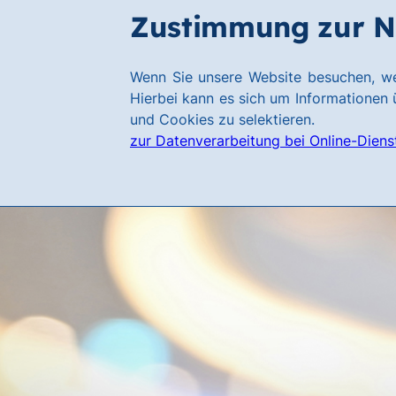
Zum
Zum
Zustimmung zur N
Hauptinhalt
Footer
springen
springen
Link
Wenn Sie unsere Website besuchen, we
zur
Hierbei kann es sich um Informationen ü
Homepage
und Cookies zu selektieren.
zur Datenverarbeitung bei Online-Diens