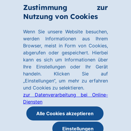
Zum
Zum
Zustimmung zur
Hauptinhalt
Footer
Link
Nutzung von Cookies
Menü
springen
springen
zur
öffnen
Homepage
Wenn Sie unsere Website besuchen,
werden Informationen aus Ihrem
Browser, meist in Form von Cookies,
abgerufen oder gespeichert. Hierbei
kann es sich um Informationen über
Ihre Einstellungen oder Ihr Gerät
handeln. Klicken Sie auf
„Einstellungen“, um mehr zu erfahren
und Cookies zu selektieren.
zur Datenverarbeitung bei Online-
Diensten
Alle Cookies akzeptieren
Einstellungen