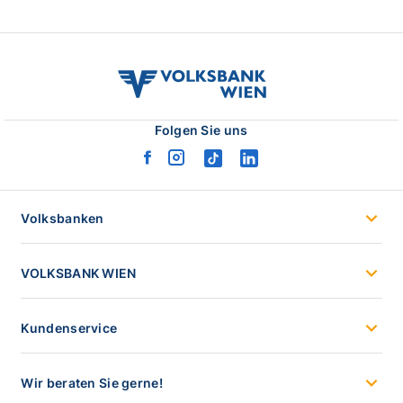
volksbank
wien
logo
Folgen Sie uns
facebook
instagram
tiktok
linkedin
logo
logo
logo
logo
Volksbanken
VOLKSBANK WIEN
Kundenservice
Wir beraten Sie gerne!