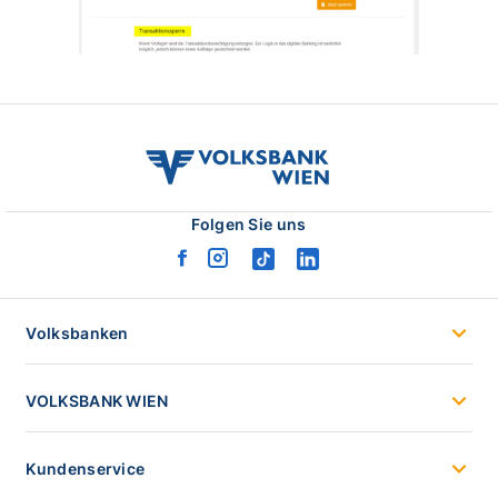
volksbank
wien
logo
Folgen Sie uns
facebook
instagram
tiktok
linkedin
logo
logo
logo
logo
Volksbanken
VOLKSBANK WIEN
Kundenservice