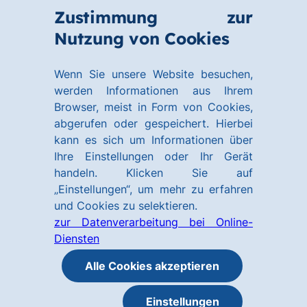
Zum
Zum
Zustimmung zur
Hauptinhalt
Footer
Link
Nutzung von Cookies
Menü
springen
springen
zur
öffnen
Homepage
Wenn Sie unsere Website besuchen,
werden Informationen aus Ihrem
Browser, meist in Form von Cookies,
abgerufen oder gespeichert. Hierbei
kann es sich um Informationen über
Ihre Einstellungen oder Ihr Gerät
handeln. Klicken Sie auf
„Einstellungen“, um mehr zu erfahren
und Cookies zu selektieren.
zur Datenverarbeitung bei Online-
Diensten
Alle Cookies akzeptieren
Einstellungen