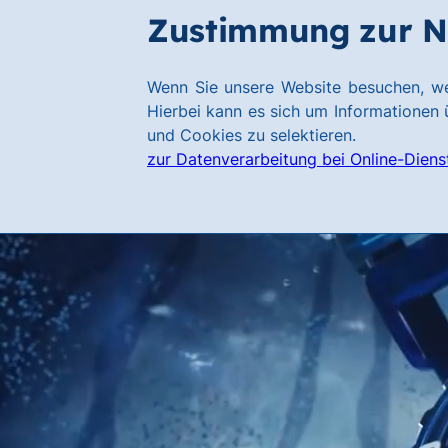
Zum
Zum
Zustimmung zur N
Hauptinhalt
Footer
springen
springen
Link
Wenn Sie unsere Website besuchen, we
zur
Hierbei kann es sich um Informationen ü
Homepage
und Cookies zu selektieren.
zur Datenverarbeitung bei Online-Diens