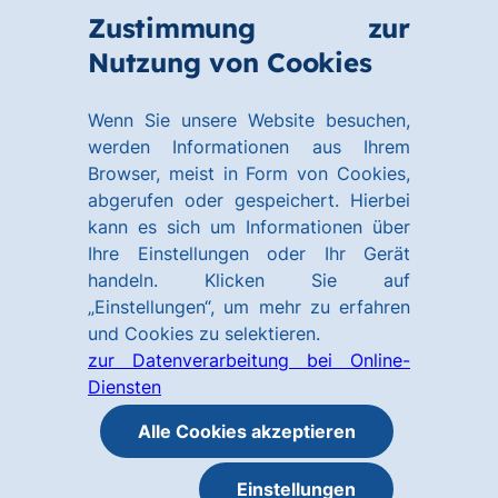
Zum
Zum
Zustimmung zur
Hauptinhalt
Footer
Link
Nutzung von Cookies
Menü
springen
springen
zur
öffnen
Homepage
Wenn Sie unsere Website besuchen,
werden Informationen aus Ihrem
Browser, meist in Form von Cookies,
abgerufen oder gespeichert. Hierbei
kann es sich um Informationen über
Ihre Einstellungen oder Ihr Gerät
handeln. Klicken Sie auf
„Einstellungen“, um mehr zu erfahren
und Cookies zu selektieren.
zur Datenverarbeitung bei Online-
Diensten
Alle Cookies akzeptieren
Einstellungen