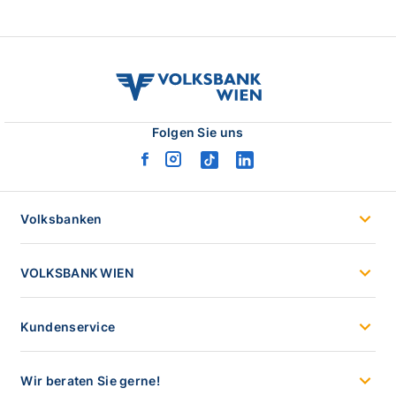
volksbank
wien
logo
Folgen Sie uns
facebook
instagram
tiktok
linkedin
logo
logo
logo
logo
Volksbanken
VOLKSBANK WIEN
Kundenservice
Wir beraten Sie gerne!